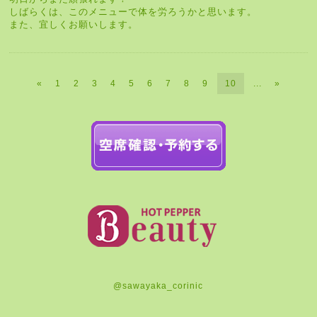
しばらくは、このメニューで体を労ろうかと思います。
また、宜しくお願いします。
«
1
2
3
4
5
6
7
8
9
10
...
»
@sawayaka_corinic