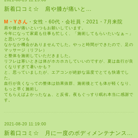
新着口コミ☆ 肩や膝が痛いと…
M・Yさん
・女性・60代・会社員・2021・7月来院
肩や膝が痛いといつもお願いしています。
今年になって家庭も仕事も忙しく、「施術してもらいたいなぁ～」
と思いつつも
なかなか機会がありませんでした。やっと時間ができたので、足の
マッサージ（リフレ）
と整体を施術していただきました。
リフレは寒いときは体がホカホカしていいのですが、夏は血行が良
くなりすぎて暑いかも？
と、思っていましたが、エアコンが絶妙な温度でとても快適でし
た。
血行が良くなっての整体は効果抜群、施術後とても体が軽くなり、
もっと早く施術し
てもらえばよかったなぁ、と反省。夜もぐっすり眠れ本当に感謝で
す。
2021-08-20 11:19:00
新着口コミ☆ 月に一度のボディメンテナンス…