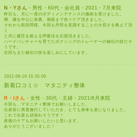
N・Yさん
・男性・60代・会社員・2021・7月来院
昨日も、月に一度のボディメンテナンスの施術を受けました。
脚、腰を中心に表裏、側面まで色々ケア頂きました。
それから前回同様、今回も丹田を意識することの大切さを教えて頂
く
と共に腹圧を鍛える呼吸法を伝授頂きました。
ハードパンチャーを育てたボクシングのトレーナーの秘伝の技だそ
うです。
次回もまた秘伝の技を楽しみにしています。
2021-08-19 15:35:00
新着口コミ☆ マタニティ整体
R・Iさん
・女性・30代・主婦・2021/6月来院
今回も、マタニティ整体でお願いしました。
出産前に再度施行していただき、とても身体も楽になりました。
これで出産も頑張れそうです！
産後のケアもお願いしたいと思います。
ありがとうございました！