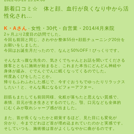
新着口コミ☆ 体と顔、血行が良くなり中から活
性化され…
K・Aさん
女性・30代・自営業・2014/4月来院
・
2ヶ月ぶり2度目の訪問でした。
今回も前回と同じ、さわやか整体55分+顔筋チューニング20分を
お願いをしました。
今回はお誕生月だったので、なんと50%OFF！びっくりです。
そんな太っ腹な先生の、気さくでちゃんとお話を聞いてくださる
接客とともに施術が始まると、これまた本当にどんどん神経や
身体が緩み、ぐでんぐでんに眠くなってくるのでした。
何度あくびをしたことか。
帰りもふわふわした感じで、今すぐおうちでゆったりリラックス
したい！と、そんな風になるビフォーアフター。
顔筋もまたしても前回同様、化粧が落ちたと思えない質感で、
表情、目元が生き生きとするのでした。顎、口元なども全体的
にむくみが取れシャープ感が出ました。
また、首が長くなったかと錯覚するほど、見た目にも変化が
分かり、今までどれほど首が埋め込まれていたのかと実感です。
そしていつも、施術後は首がよくしなやかに曲がるのです。