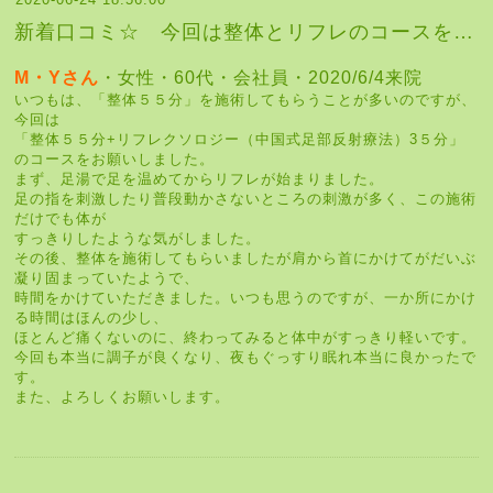
新着口コミ☆ 今回は整体とリフレのコースを…
M・Yさん
・女性・60代・会社員・2020/6/4来院
いつもは、「整体５５分」を施術してもらうことが多いのですが、
今回は
「整体５５分+リフレクソロジー（中国式足部反射療法）3５分」
のコースをお願いしました。
まず、足湯で足を温めてからリフレが始まりました。
足の指を刺激したり普段動かさないところの刺激が多く、この施術
だけでも体が
すっきりしたような気がしました。
その後、整体を施術してもらいましたが肩から首にかけてがだいぶ
凝り固まっていたようで、
時間をかけていただきました。いつも思うのですが、一か所にかけ
る時間はほんの少し、
ほとんど痛くないのに、終わってみると体中がすっきり軽いです。
今回も本当に調子が良くなり、夜もぐっすり眠れ本当に良かったで
す。
また、よろしくお願いします。