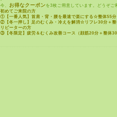
お得なクーポン
只今、
を3枚ご用意しています。どうぞご
☆初めてご来院の方
①
【一番人気】首肩・背・腰を最速で楽にする☆整体55分 ￥
②
【冬一押し】足のむくみ・冷えを解消☆リフレ30分＋整体4
☆リピーターの方
③
【冬限定】疲労＆むくみ改善コース（顔筋20分＋整体30分)