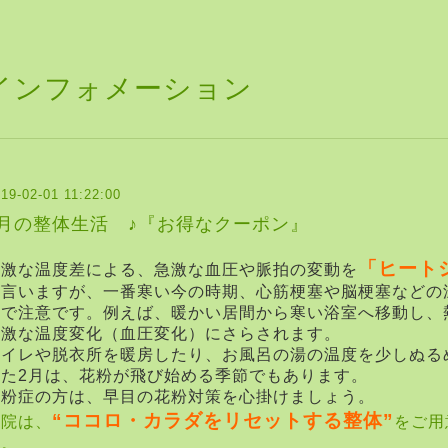
インフォメーション
19-02-01 11:22:00
2月の整体生活 ♪『お得なクーポン』
「ヒート
急激な温度差による、急激な血圧や脈拍の変動を
と言いますが、一番寒い今の時期、心筋梗塞や脳梗塞などの
ので注意です。
例えば、暖かい居間から寒い浴室へ移動し、
急激な温度変化（血圧変化）にさらされます。
トイレや脱衣所を暖房したり、お風呂の湯の温度を少しぬる
また2月は、花粉が飛び始める季節でもあります。
花粉症の方は、早目の花粉対策を心掛けましょう。
“ココロ・カラダをリセットする整体”
当院は、
をご用
す。