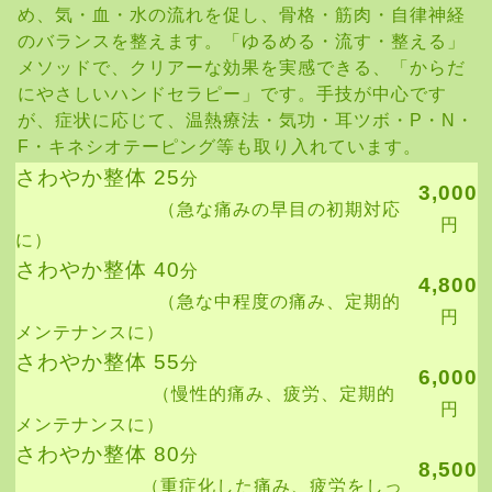
め、気・血・水の流れを促し、骨格・筋肉・自律神経
のバランスを整えます。「ゆるめる・流す・整える」
メソッドで、クリアーな効果を実感できる、「からだ
にやさしいハンドセラピー」です。手技が中心です
が、症状に応じて、温熱療法・気功・耳ツボ・P・N・
F・キネシオテーピング等も取り入れています。
さわやか整体 25
分
3,000
（急な痛みの早目の初期対応
円
に）
さわやか整体 40
分
4,800
（急な中程度の痛み、定期的
円
メンテナンスに）
さわやか整体 55
分
6,000
（慢性的痛み、疲労、定期的
円
メンテナンスに）
さわやか整体 80
分
8,500
（重症化した痛み、疲労をしっ